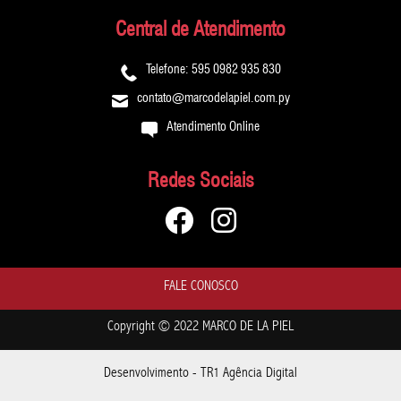
DESCARTAVEL
Central de Atendimento
-
TERMOCOPIADORA
Telefone: 595 0982 935 830
-
contato@marcodelapiel.com.py
TINTA
Atendimento Online
DYNAMIC
-
Redes Sociais
TINTA
ETERNAL
-
TINTA
INTENZE
FALE CONOSCO
-
TINTA
Copyright © 2022 MARCO DE LA PIEL
KWADRON
INX
Desenvolvimento - TR1 Agência Digital
-