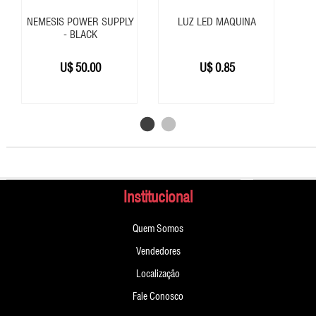
-
NEMESIS POWER SUPPLY
LUZ LED MAQUINA
MAQUINA
- BLACK
PEN
E
U$
50.00
U$
0.85
ROTATIVA
-
PECAS
PARA
MAQUINAS
-
PEDALEIRA
Institucional
-
Quem Somos
PONTEIRA
DE
Vendedores
ACO
Localização
-
Fale Conosco
PONTEIRA