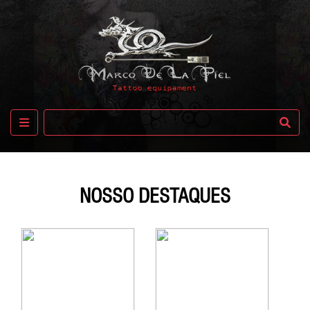
NOSSOS
PRODUTOS
-
ACESSORIO
TATTOO
-
AFTERCARE
-
AGULHAS
-
NOSSO DESTAQUES
BIQUEIRA
DE
ACO
-
BIQUEIRA
DESCARTAVEL