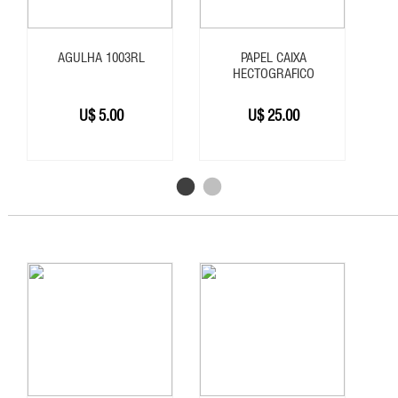
-
CARTUCHO
AGULHA 1003RL
PAPEL CAIXA
-
HECTOGRAFICO
CLEANER
-
U$
5.00
U$
25.00
CLIPCORD
-
FLETE
-
FONTES
-
GRAXA
SINTETICA
-
MAQUINA
BOBINA